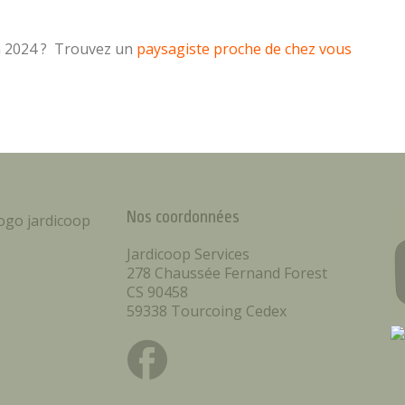
en 2024 ? Trouvez un
paysagiste proche de chez vous
Nos coordonnées
Jardicoop Services
278 Chaussée Fernand Forest
CS 90458
59338 Tourcoing Cedex