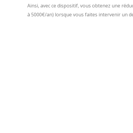
Ainsi, avec ce dispositif, vous obtenez une rédu
à 5000€/an) lorsque vous faites intervenir un de
103
PAYSAGISTES
14018
CLIENTS
96,8%
CLIENTS SATISFAITS