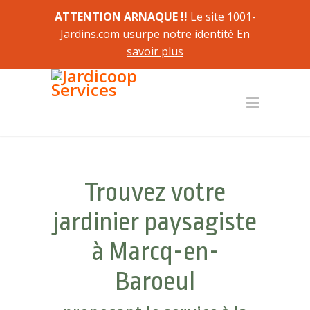
ATTENTION ARNAQUE !!
Le site 1001-
Jardins.com usurpe notre identité
En
savoir plus
Trouvez votre
jardinier paysagiste
à Marcq-en-
Baroeul