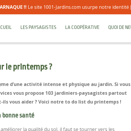
ARNAQUE !!
Le site 1001-Jardins.com usurpe notre identité
CUEIL
LES PAYSAGISTES
LA COOPÉRATIVE
QUOI DE NE
r le printemps ?
me d’une activité intense et physique au jardin. Si vous
rvices vous propose 103 jardiniers-paysagistes partout
s vous aider ? Voici notre to do list du printemps !
en bonne santé
améliorer la qualité du sol, il faut se tourner vers les