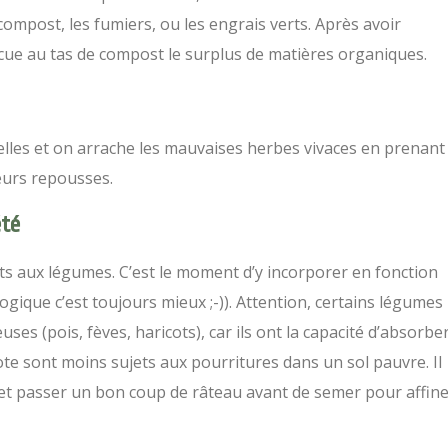
ompost, les fumiers, ou les engrais verts. Après avoir
acue au tas de compost le surplus de matières organiques.
elles et on arrache les mauvaises herbes vivaces en prenant
leurs repousses.
été
s aux légumes. C’est le moment d’y incorporer en fonction
ologique c’est toujours mieux ;-)). Attention, certains légumes
es (pois, fèves, haricots), car ils ont la capacité d’absorbe
halote sont moins sujets aux pourritures dans un sol pauvre. Il
 et passer un bon coup de râteau avant de semer pour affin