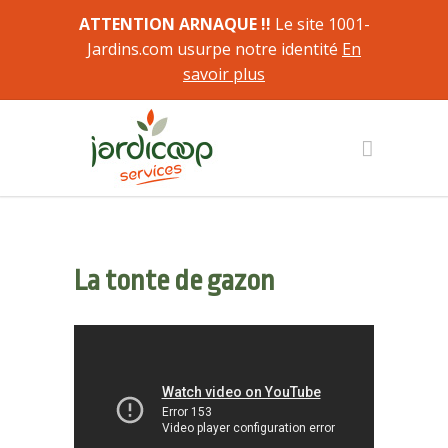
ATTENTION ARNAQUE !!
Le site 1001-
Jardins.com usurpe notre identité
En
savoir plus
La tonte de gazon