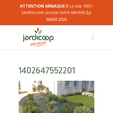
ATTENTION ARNAQUE !!
Le site 1001-
Jardins.com usurpe notre identité
En
savoir plus
1402647552201