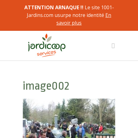
ATTENTION ARNAQUE !!
Le site 1001-
Jardins.com usurpe notre identité
En
savoir plus
image002