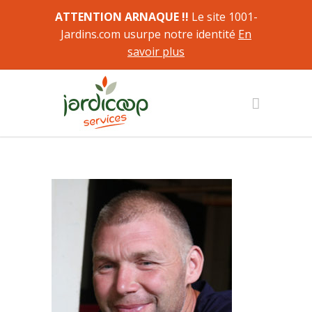
ATTENTION ARNAQUE !!
Le site 1001-
Jardins.com usurpe notre identité
En
savoir plus