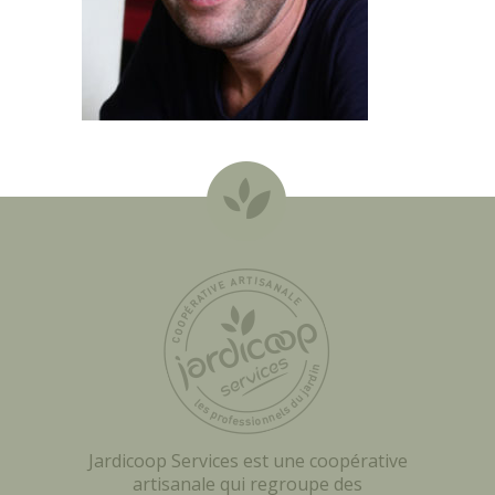
Jardicoop Services est une coopérative
artisanale qui regroupe des