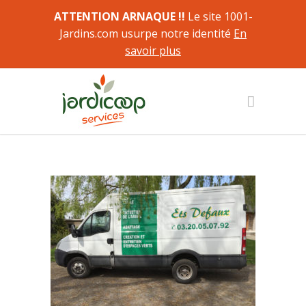
ATTENTION ARNAQUE !!
Le site 1001-
Jardins.com usurpe notre identité
En
savoir plus