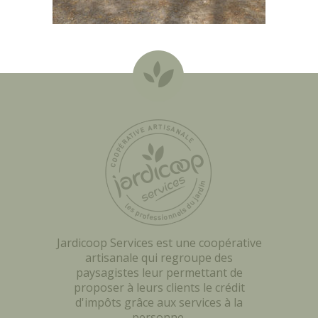
Jardicoop Services est une coopérative
artisanale qui regroupe des
paysagistes leur permettant de
proposer à leurs clients le crédit
d'impôts grâce aux services à la
personne.