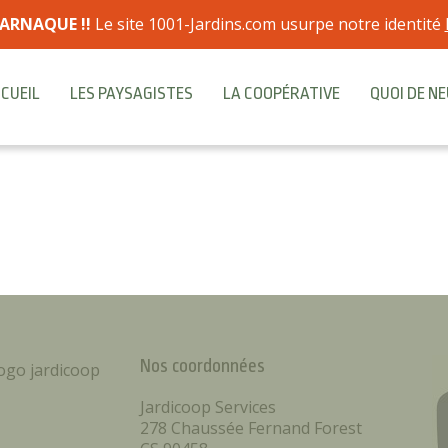
ARNAQUE !!
Le site 1001-Jardins.com usurpe notre identité
CUEIL
LES PAYSAGISTES
LA COOPÉRATIVE
QUOI DE NE
Nos coordonnées
Jardicoop Services
278 Chaussée Fernand Forest