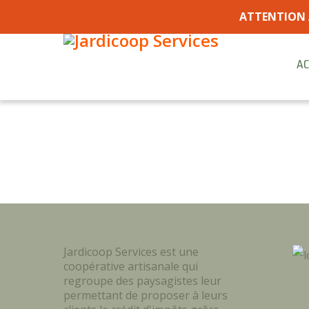
ATTENTION 
AC
Jardicoop Services est une
coopérative artisanale qui
regroupe des paysagistes leur
permettant de proposer à leurs