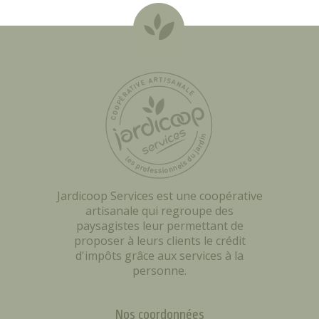
Jardicoop Services est une coopérative
artisanale qui regroupe des
paysagistes leur permettant de
proposer à leurs clients le crédit
d'impôts grâce aux services à la
personne.
Nos coordonnées