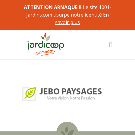
ATTENTION ARNAQUE !!
Le site 1001-
Jardins.com usurpe notre identité
En
savoir plus