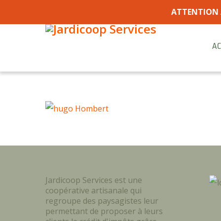
ATTENTION 
AC
Jardicoop Services est une
coopérative artisanale qui
regroupe des paysagistes leur
permettant de proposer à leurs