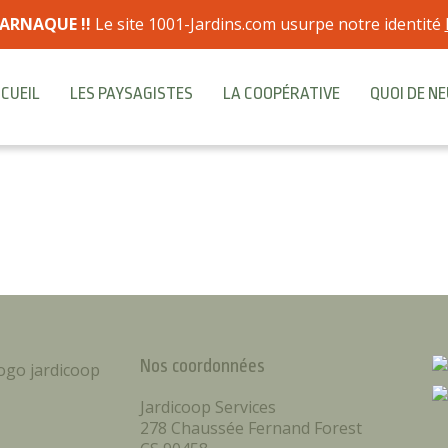
ARNAQUE !!
Le site 1001-Jardins.com usurpe notre identité
CUEIL
LES PAYSAGISTES
LA COOPÉRATIVE
QUOI DE NE
Nos coordonnées
Jardicoop Services
278 Chaussée Fernand Forest