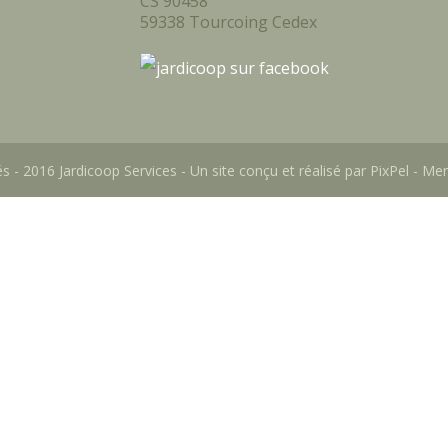
CS 90458
59338 Tourcoing Cedex
s - 2016 Jardicoop Services - Un site conçu et réalisé par
PixPel
-
Men