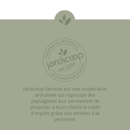
Jardicoop Services est une coopérative
artisanale qui regroupe des
paysagistes leur permettant de
proposer à leurs clients le crédit
d'impôts grâce aux services à la
personne.