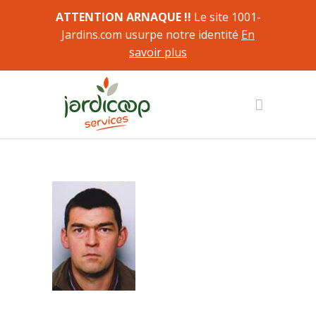
ATTENTION ARNAQUE !!
Le site 1001-
Jardins.com usurpe notre identité
En
savoir plus