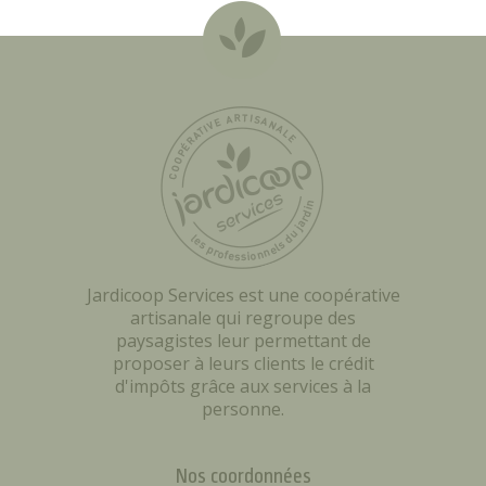
Jardicoop Services est une coopérative
artisanale qui regroupe des
paysagistes leur permettant de
proposer à leurs clients le crédit
d'impôts grâce aux services à la
personne.
Nos coordonnées