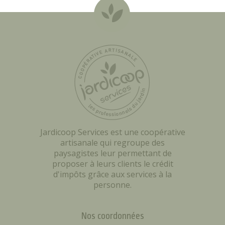
Jardicoop Services est une coopérative
artisanale qui regroupe des
paysagistes leur permettant de
proposer à leurs clients le crédit
d'impôts grâce aux services à la
personne.
Nos coordonnées