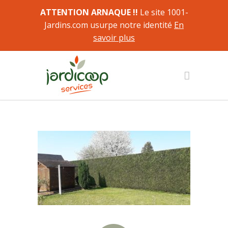
ATTENTION ARNAQUE !!
Le site 1001-
Jardins.com usurpe notre identité
En
savoir plus