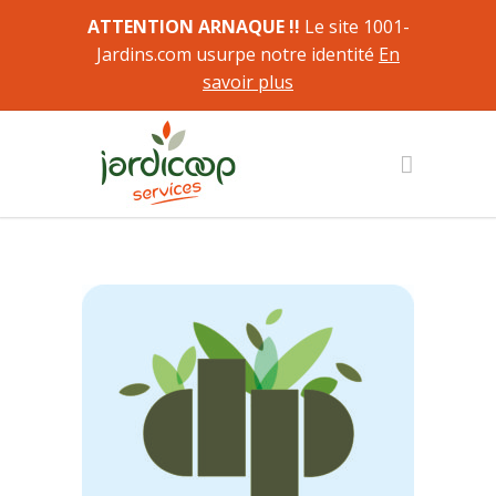
ATTENTION ARNAQUE !!
Le site 1001-
Jardins.com usurpe notre identité
En
savoir plus