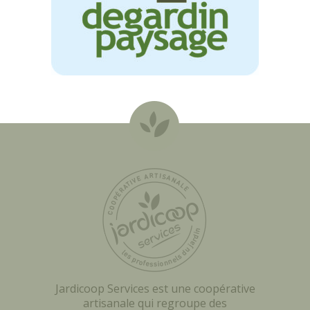
Jardicoop Services est une coopérative
artisanale qui regroupe des