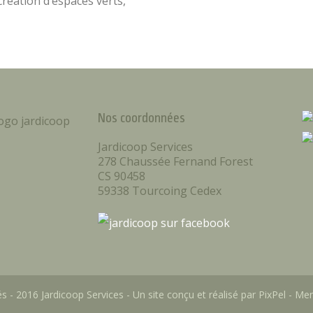
réation d’espaces verts,
Nos coordonnées
Jardicoop Services
278 Chaussée Fernand Forest
CS 90458
59338 Tourcoing Cedex
s - 2016 Jardicoop Services - Un site conçu et réalisé par
PixPel
-
Men